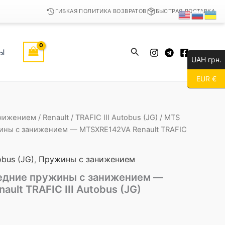
ГИБКАЯ ПОЛИТИКА ВОЗВРАТОВ
БЫСТРАЯ ДОСТАВКА
Поиск
Ы
UAH грн.
EUR €
анижением
/
Renault
/
TRAFIC III Autobus (JG)
/ MTS
ины с занижением — MTSXRE142VA Renault TRAFIC
obus (JG)
,
Пружины с занижением
едние пружины с занижением —
ult TRAFIC III Autobus (JG)