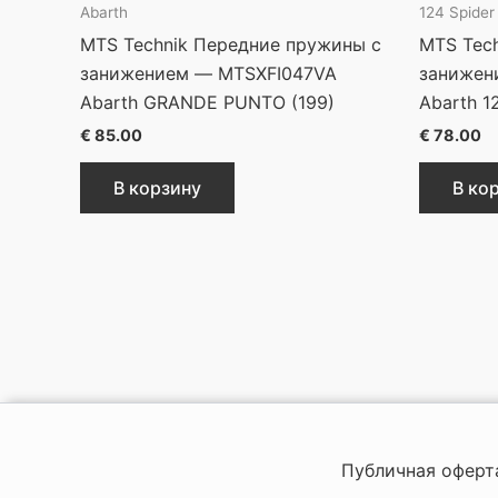
Abarth
124 Spider
MTS Technik Передние пружины с
MTS Tec
занижением — MTSXFI047VA
занижен
Abarth GRANDE PUNTO (199)
Abarth 1
€
85.00
€
78.00
В корзину
В ко
Публичная оферт