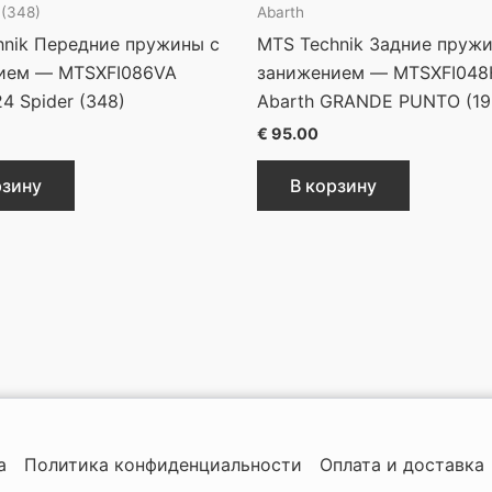
 (348)
Abarth
hnik Передние пружины с
MTS Technik Задние пруж
ием — MTSXFI086VA
занижением — MTSXFI04
24 Spider (348)
Abarth GRANDE PUNTO (19
€
95.00
рзину
В корзину
а
Политика конфиденциальности
Оплата и доставка