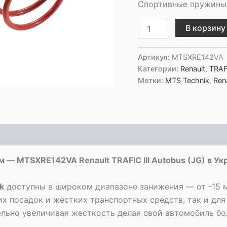
Спортивные пружины 
Количество
В корзину
товара
MTS
Technik
Артикул:
MTSXRE142VA
Передние
Категории:
Renault
,
TRAFI
пружины
Метки:
MTS Technik
,
Ren
с
занижением
-
MTSXRE142VA
Renault
TRAFIC
III
Autobus
— MTSXRE142VA Renault TRAFIC III Autobus (JG) в Ук
(JG)
k
доступны в широком диапазоне занижения — от -15 
их посадок и жестких транспортных средств, так и для
тельно увеличивая жесткость делая свой автомобиль б