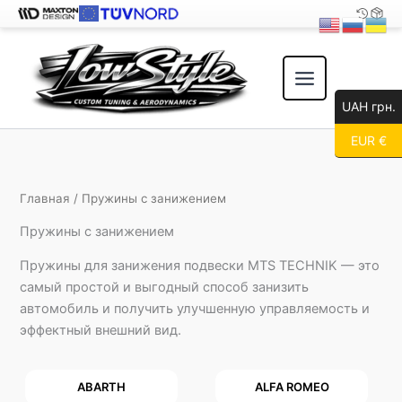
Перейти
к
содержимому
UAH грн.
EUR €
Главная
/ Пружины с занижением
Пружины с занижением
Пружины для занижения подвески MTS TECHNIK — это
самый простой и выгодный способ занизить
автомобиль и получить улучшенную управляемость и
эффектный внешний вид.
ABARTH
ALFA ROMEO