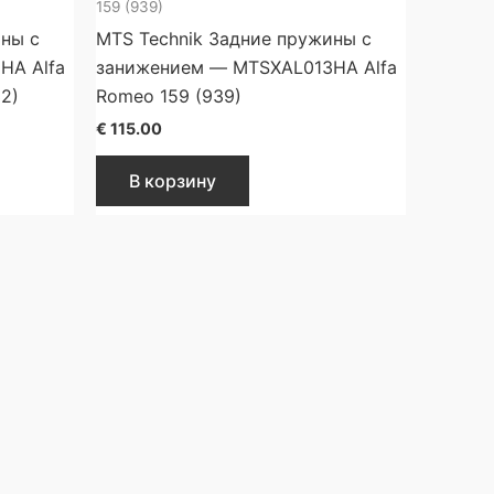
159 (939)
ины с
MTS Technik Задние пружины с
HA Alfa
занижением — MTSXAL013HA Alfa
2)
Romeo 159 (939)
€
115.00
В корзину