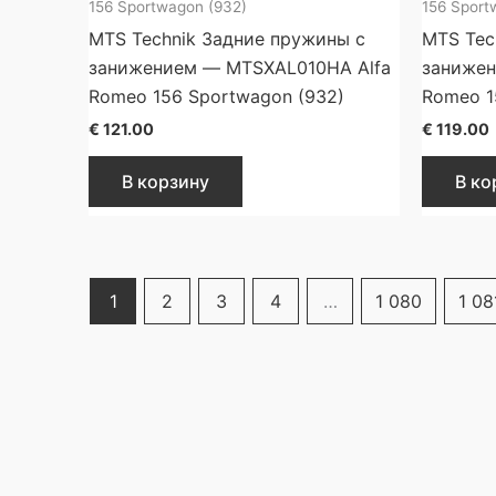
156 Sportwagon (932)
156 Sport
MTS Technik Задние пружины с
MTS Tec
занижением — MTSXAL010HA Alfa
занижен
Romeo 156 Sportwagon (932)
Romeo 1
€
121.00
€
119.00
В корзину
В ко
1
2
3
4
…
1 080
1 08