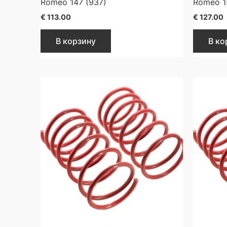
Romeo 147 (937)
Romeo 1
€
113.00
€
127.00
В корзину
В ко