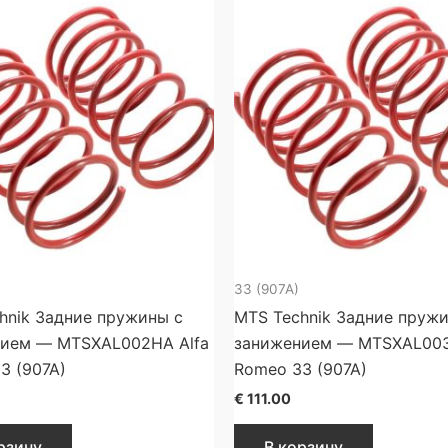
33 (907A)
hnik Задние пружины с
MTS Technik Задние пруж
ием — MTSXAL002HA Alfa
занижением — MTSXAL003
3 (907A)
Romeo 33 (907A)
€
111.00
рзину
В корзину