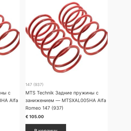
147 (937)
ины с
MTS Technik Задние пружины с
HA Alfa
занижением — MTSXAL005HA Alfa
Romeo 147 (937)
€
105.00
В корзину