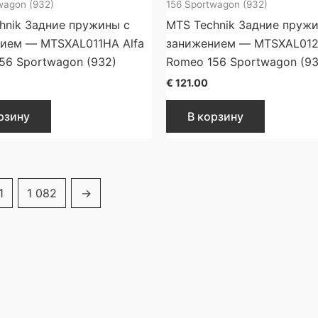
wagon (932)
156 Sportwagon (932)
hnik Задние пружины с
MTS Technik Задние пруж
ием — MTSXAL011HA Alfa
занижением — MTSXAL012
56 Sportwagon (932)
Romeo 156 Sportwagon (93
€
121.00
рзину
В корзину
1
1 082
→