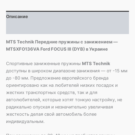
MTSXFO136VA
Ford
Описание
FOCUS
III
Детали
(DYB)
MTS Technik Передние пружины с занижением —
MTSXFO136VA Ford FOCUS III (DYB) в Украине
Спортивные заниженные пружины
MTS Technik
доступны в широком диапазоне занижения — от -15 мм
до -80 мм. Предложение европейского бренда
ориентировано как на любителей низких посадок и
жестких транспортных средств, так и для
автолюбителей, которые хотят тонкую настройку, не
радикально опуская и незначительно увеличивая
жесткость делая свой автомобиль более
индивидуальным.