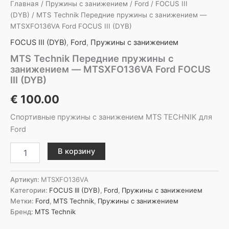
Главная
/
Пружины с занижением
/
Ford
/
FOCUS III
(DYB)
/ MTS Technik Передние пружины с занижением —
MTSXFO136VA Ford FOCUS III (DYB)
FOCUS III (DYB)
,
Ford
,
Пружины с занижением
MTS Technik Передние пружины с
занижением — MTSXFO136VA Ford FOCUS
III (DYB)
€
100.00
Спортивные пружины с занижением MTS TECHNIK для
Ford
Количество
В корзину
товара
MTS
Technik
Артикул:
MTSXFO136VA
Передние
Категории:
FOCUS III (DYB)
,
Ford
,
Пружины с занижением
пружины
Метки:
Ford
,
MTS Technik
,
Пружины с занижением
с
Бренд:
MTS Technik
занижением
-