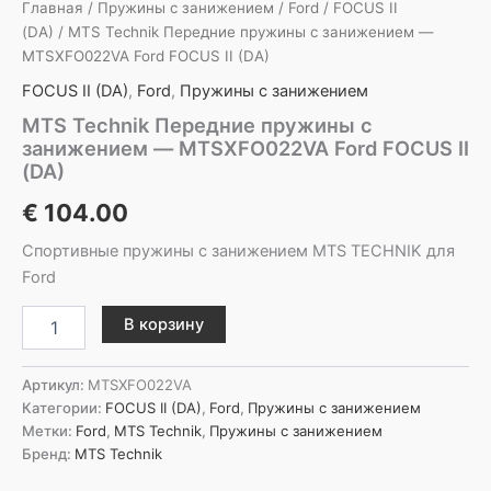
Главная
/
Пружины с занижением
/
Ford
/
FOCUS II
(DA)
/ MTS Technik Передние пружины с занижением —
MTSXFO022VA Ford FOCUS II (DA)
FOCUS II (DA)
,
Ford
,
Пружины с занижением
MTS Technik Передние пружины с
занижением — MTSXFO022VA Ford FOCUS II
(DA)
€
104.00
Спортивные пружины с занижением MTS TECHNIK для
Ford
Количество
В корзину
товара
MTS
Technik
Артикул:
MTSXFO022VA
Передние
Категории:
FOCUS II (DA)
,
Ford
,
Пружины с занижением
пружины
Метки:
Ford
,
MTS Technik
,
Пружины с занижением
с
Бренд:
MTS Technik
занижением
-