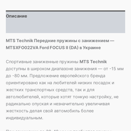
MTSXFO022VA
Ford
Описание
FOCUS
II
Детали
(DA)
MTS Technik Передние пружины с занижением —
MTSXFO022VA Ford FOCUS II (DA) в Украине
Спортивные заниженные пружины
MTS Technik
доступны в широком диапазоне занижения — от -15 мм
до -80 мм. Предложение европейского бренда
ориентировано как на любителей низких посадок и
жестких транспортных средств, так и для
автолюбителей, которые хотят тонкую настройку, не
радикально опуская и незначительно увеличивая
жесткость делая свой автомобиль более
индивидуальным.