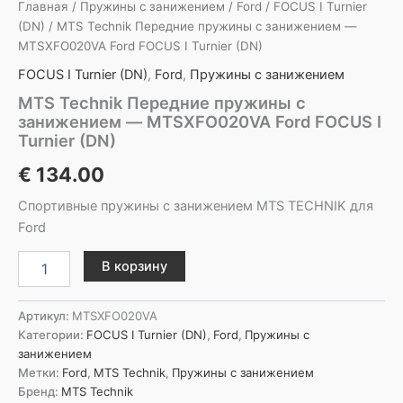
Главная
/
Пружины с занижением
/
Ford
/
FOCUS I Turnier
(DN)
/ MTS Technik Передние пружины с занижением —
MTSXFO020VA Ford FOCUS I Turnier (DN)
FOCUS I Turnier (DN)
,
Ford
,
Пружины с занижением
MTS Technik Передние пружины с
занижением — MTSXFO020VA Ford FOCUS I
Turnier (DN)
€
134.00
Спортивные пружины с занижением MTS TECHNIK для
Ford
Количество
В корзину
товара
MTS
Technik
Артикул:
MTSXFO020VA
Передние
Категории:
FOCUS I Turnier (DN)
,
Ford
,
Пружины с
пружины
занижением
с
Метки:
Ford
,
MTS Technik
,
Пружины с занижением
занижением
Бренд:
MTS Technik
-