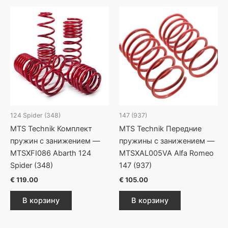
124 Spider (348)
147 (937)
MTS Technik Комплект
MTS Technik Передние
пружин с занижением —
пружины с занижением —
MTSXFI086 Abarth 124
MTSXAL005VA Alfa Romeo
Spider (348)
147 (937)
€
119.00
€
105.00
В корзину
В корзину