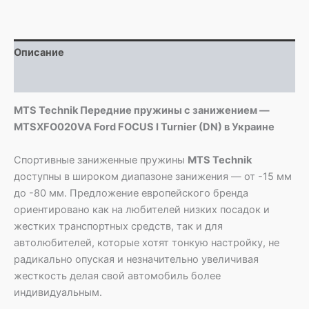
MTSXFO020VA
Ford
FOCUS
Описание
I
Turnier
Детали
(DN)
MTS Technik Передние пружины с занижением —
MTSXFO020VA Ford FOCUS I Turnier (DN) в Украине
Спортивные заниженные пружины
MTS Technik
доступны в широком диапазоне занижения — от -15 мм
до -80 мм. Предложение европейского бренда
ориентировано как на любителей низких посадок и
жестких транспортных средств, так и для
автолюбителей, которые хотят тонкую настройку, не
радикально опуская и незначительно увеличивая
жесткость делая свой автомобиль более
индивидуальным.