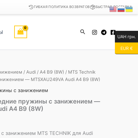
ГИБКАЯ ПОЛИТИКА ВОЗВРАТОВ
БЫСТРАЯ ДОСТАВКА
Поиск
Ы
UAH грн.
EUR €
анижением
/
Audi
/
A4 B9 (8W)
/ MTS Technik
анижением — MTSXAU249VA Audi A4 B9 (8W)
жины с занижением
едние пружины с занижением —
di A4 B9 (8W)
с занижением MTS TECHNIK для Audi