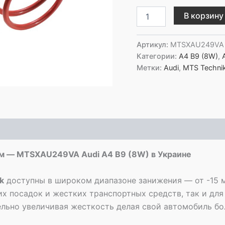
Количество
В корзину
товара
MTS
Technik
Артикул:
MTSXAU249VA
Передние
Категории:
A4 B9 (8W)
,
пружины
Метки:
Audi
,
MTS Techni
с
занижением
-
MTSXAU249VA
Audi
A4
B9
(8W)
м — MTSXAU249VA Audi A4 B9 (8W) в Украине
k
доступны в широком диапазоне занижения — от -15 
их посадок и жестких транспортных средств, так и для
тельно увеличивая жесткость делая свой автомобиль б