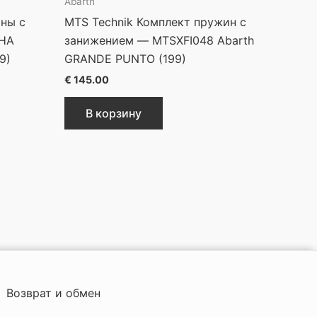
Abarth
ины с
MTS Technik Комплект пружин с
8HA
занижением — MTSXFI048 Abarth
9)
GRANDE PUNTO (199)
€
145.00
В корзину
Возврат и обмен