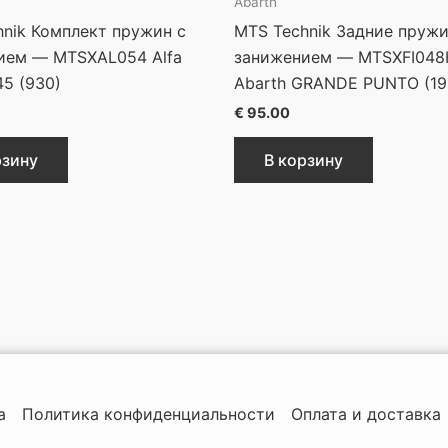
Abarth
nik Комплект пружин с
MTS Technik Задние пруж
ием — MTSXAL054 Alfa
занижением — MTSXFI04
5 (930)
Abarth GRANDE PUNTO (19
€
95.00
рзину
В корзину
а
Политика конфиденциальности
Оплата и доставка