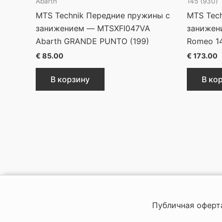
Abarth
145 (930)
MTS Technik Передние пружины с
MTS Tech
занижением — MTSXFI047VA
занижен
Abarth GRANDE PUNTO (199)
Romeo 14
€
85.00
€
173.00
В корзину
В ко
Публичная оферт