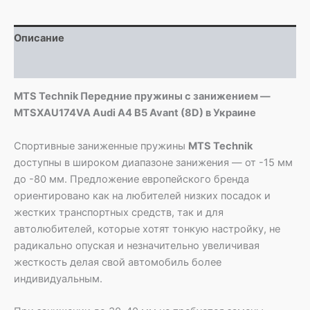
MTSXAU174VA
Audi
Описание
A4
B5
Детали
Avant
(8D)
MTS Technik Передние пружины с занижением —
MTSXAU174VA Audi A4 B5 Avant (8D) в Украине
Спортивные заниженные пружины
MTS Technik
доступны в широком диапазоне занижения — от -15 мм
до -80 мм. Предложение европейского бренда
ориентировано как на любителей низких посадок и
жестких транспортных средств, так и для
автолюбителей, которые хотят тонкую настройку, не
радикально опуская и незначительно увеличивая
жесткость делая свой автомобиль более
индивидуальным.