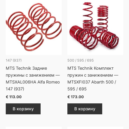
147 (937)
500 / 595 / 695
MTS Technik Задние
MTS Technik Комплект
пружины с занижением —
пружин с занижением —
MTSXAL006HA Alfa Romeo
MTSXFI037 Abarth 500 /
147 (937)
595 / 695
€
113.00
€
173.00
В корзину
В корзину