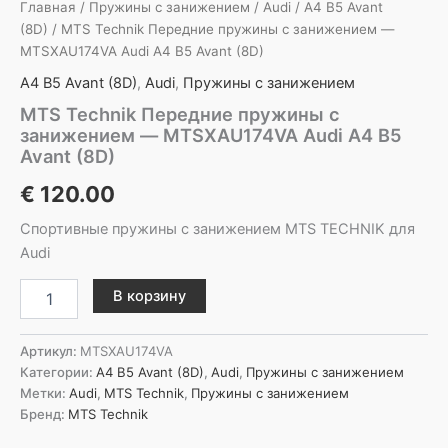
Главная
/
Пружины с занижением
/
Audi
/
A4 B5 Avant
(8D)
/ MTS Technik Передние пружины с занижением —
MTSXAU174VA Audi A4 B5 Avant (8D)
A4 B5 Avant (8D)
,
Audi
,
Пружины с занижением
MTS Technik Передние пружины с
занижением — MTSXAU174VA Audi A4 B5
Avant (8D)
€
120.00
Спортивные пружины с занижением MTS TECHNIK для
Audi
Количество
В корзину
товара
MTS
Technik
Артикул:
MTSXAU174VA
Передние
Категории:
A4 B5 Avant (8D)
,
Audi
,
Пружины с занижением
пружины
Метки:
Audi
,
MTS Technik
,
Пружины с занижением
с
Бренд:
MTS Technik
занижением
-