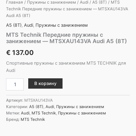
Главная
/
Пружины с занижением
/
Audi
/
A5 (8T)
/ MTS
Technik Передние пружины с занижением — MTSXAU143VA
Audi A5 (8T)
A5 (8T)
,
Audi
,
Пружины с занижением
MTS Technik Передние пружины с
занижением — MTSXAU143VA Audi A5 (8T)
€
137.00
Спортивные пружины с занижением MTS TECHNIK для
Audi
Количество
В корзину
товара
MTS
Technik
Артикул:
MTSXAU143VA
Передние
Категории:
A5 (8T)
,
Audi
,
Пружины с занижением
пружины
Метки:
Audi
,
MTS Technik
,
Пружины с занижением
с
Бренд:
MTS Technik
занижением
-
MTSXAU143VA