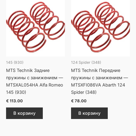
145 (930)
124 Spider (348)
MTS Technik Задние
MTS Technik Передние
пружины с занижением —
пружины с занижением —
MTSXAL054HA Alfa Romeo
MTSXFI086VA Abarth 124
145 (930)
Spider (348)
€
113.00
€
78.00
В корзину
В корзину