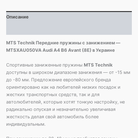
MTSXAU050VA
Audi
Описание
A4
B6
Детали
Avant
(8E)
MTS Technik Передние пружины с занижением —
MTSXAU050VA Audi A4 B6 Avant (8E) в Украине
Спортивные заниженные пружины
MTS Technik
доступны в широком диапазоне занижения — от -15 мм
до -80 мм. Предложение европейского бренда
ориентировано как на любителей низких посадок и
жестких транспортных средств, так и для
автолюбителей, которые хотят тонкую настройку, не
радикально опуская и незначительно увеличивая
жесткость делая свой автомобиль более
индивидуальным.