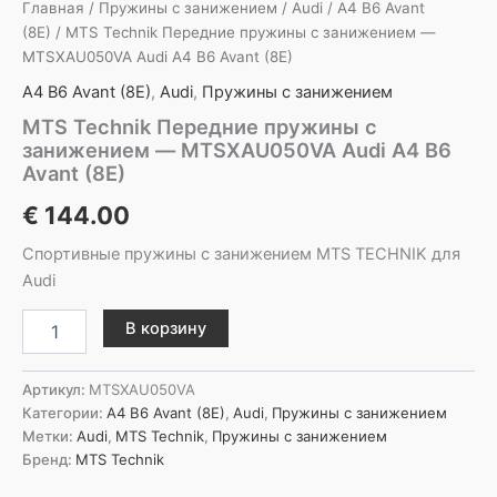
Главная
/
Пружины с занижением
/
Audi
/
A4 B6 Avant
(8E)
/ MTS Technik Передние пружины с занижением —
MTSXAU050VA Audi A4 B6 Avant (8E)
A4 B6 Avant (8E)
,
Audi
,
Пружины с занижением
MTS Technik Передние пружины с
занижением — MTSXAU050VA Audi A4 B6
Avant (8E)
€
144.00
Спортивные пружины с занижением MTS TECHNIK для
Audi
Количество
В корзину
товара
MTS
Technik
Артикул:
MTSXAU050VA
Передние
Категории:
A4 B6 Avant (8E)
,
Audi
,
Пружины с занижением
пружины
Метки:
Audi
,
MTS Technik
,
Пружины с занижением
с
Бренд:
MTS Technik
занижением
-