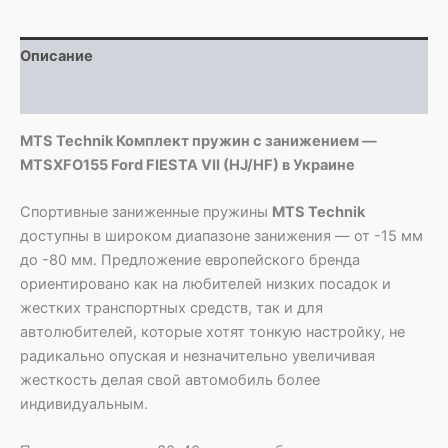
-
MTSXFO155
Ford
Описание
FIESTA
VII
Детали
(HJ/HF)
MTS Technik Комплект пружин с занижением —
MTSXFO155 Ford FIESTA VII (HJ/HF) в Украине
Спортивные заниженные пружины
MTS Technik
доступны в широком диапазоне занижения — от -15 мм
до -80 мм. Предложение европейского бренда
ориентировано как на любителей низких посадок и
жестких транспортных средств, так и для
автолюбителей, которые хотят тонкую настройку, не
радикально опуская и незначительно увеличивая
жесткость делая свой автомобиль более
индивидуальным.