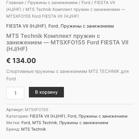
Главная
/
Пружины с занижением
/
Ford
/
FIESTA VII
(HJ/HF)
/ MTS Technik Комплект пружин с занижением —
MTSXFO155 Ford FIESTA VII (HJ/HF)
FIESTA VII (HJ/HF)
,
Ford
,
Пружины с занижением
MTS Technik Комплект пружин с
занижением — MTSXFO155 Ford FIESTA VII
(HJ/HF)
€
134.00
Спортивные пружины с занижением MTS TECHNIK для
Ford
Количество
В корзину
товара
MTS
Technik
Артикул:
MTSXFO155
Комплект
Категории:
FIESTA VII (HJ/HF)
,
Ford
,
Пружины с занижением
пружин
Метки:
Ford
,
MTS Technik
,
Пружины с занижением
с
Бренд:
MTS Technik
занижением