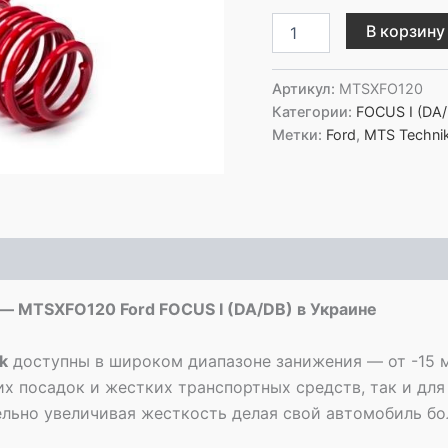
Количество
В корзину
товара
MTS
Technik
Артикул:
MTSXFO120
Комплект
Категории:
FOCUS I (DA/
пружин
Метки:
Ford
,
MTS Techni
с
занижением
-
MTSXFO120
Ford
FOCUS
I
(DA/DB)
— MTSXFO120 Ford FOCUS I (DA/DB) в Украине
k
доступны в широком диапазоне занижения — от -15 
их посадок и жестких транспортных средств, так и для
тельно увеличивая жесткость делая свой автомобиль б