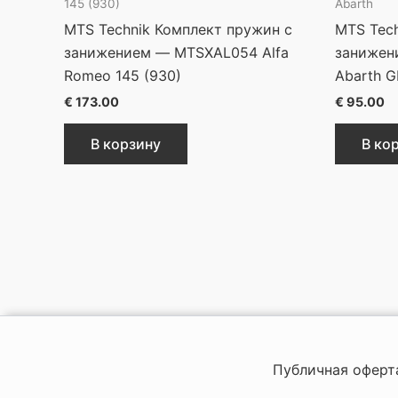
145 (930)
Abarth
MTS Technik Комплект пружин с
MTS Tec
занижением — MTSXAL054 Alfa
занижен
Romeo 145 (930)
Abarth 
€
173.00
€
95.00
В корзину
В ко
Публичная оферт