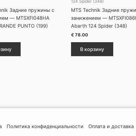
124 Spider (348)
hnik Задние пружины с
MTS Technik Задние пруж
ием — MTSXFI048HA
занижением — MTSXFI08
GRANDE PUNTO (199)
Abarth 124 Spider (348)
€
78.00
рзину
В корзину
а
Политика конфиденциальности
Оплата и доставка