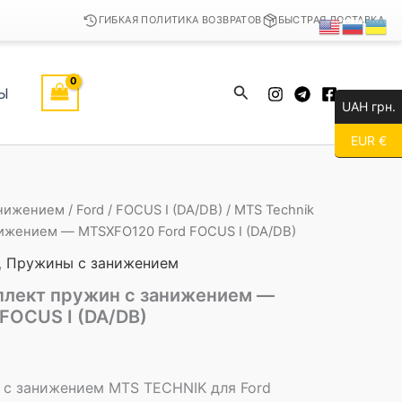
ГИБКАЯ ПОЛИТИКА ВОЗВРАТОВ
БЫСТРАЯ ДОСТАВКА
Поиск
Ы
UAH грн.
EUR €
анижением
/
Ford
/
FOCUS I (DA/DB)
/ MTS Technik
ижением — MTSXFO120 Ford FOCUS I (DA/DB)
,
Пружины с занижением
плект пружин с занижением —
FOCUS I (DA/DB)
с занижением MTS TECHNIK для Ford