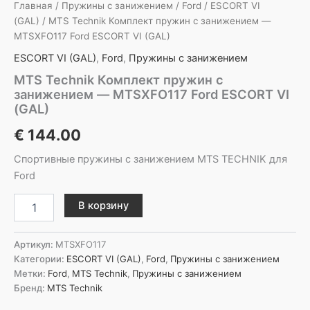
Главная
/
Пружины с занижением
/
Ford
/
ESCORT VI
(GAL)
/ MTS Technik Комплект пружин с занижением —
MTSXFO117 Ford ESCORT VI (GAL)
ESCORT VI (GAL)
,
Ford
,
Пружины с занижением
MTS Technik Комплект пружин с
занижением — MTSXFO117 Ford ESCORT VI
(GAL)
€
144.00
Спортивные пружины с занижением MTS TECHNIK для
Ford
Количество
В корзину
товара
MTS
Technik
Артикул:
MTSXFO117
Комплект
Категории:
ESCORT VI (GAL)
,
Ford
,
Пружины с занижением
пружин
Метки:
Ford
,
MTS Technik
,
Пружины с занижением
с
Бренд:
MTS Technik
занижением