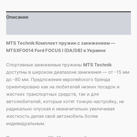
-
MTSXFO014
Ford
Описание
FOCUS
I
Детали
(DA/DB)
MTS Technik Комплект пружин с занижением —
MTSXFO014 Ford FOCUS I (DA/DB) в Украине
Спортивные заниженные пружины
MTS Technik
доступны в широком диапазоне занижения — от -15 мм
до -80 мм. Предложение европейского бренда
ориентировано как на любителей низких посадок и
жестких транспортных средств, так и для
автолюбителей, которые хотят тонкую настройку, не
радикально опуская и незначительно увеличивая
жесткость делая свой автомобиль более
индивидуальным.