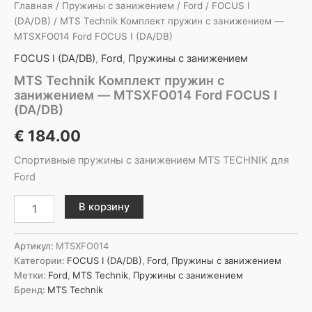
Главная
/
Пружины с занижением
/
Ford
/
FOCUS I
(DA/DB)
/ MTS Technik Комплект пружин с занижением —
MTSXFO014 Ford FOCUS I (DA/DB)
FOCUS I (DA/DB)
,
Ford
,
Пружины с занижением
MTS Technik Комплект пружин с
занижением — MTSXFO014 Ford FOCUS I
(DA/DB)
€
184.00
Спортивные пружины с занижением MTS TECHNIK для
Ford
Количество
В корзину
товара
MTS
Technik
Артикул:
MTSXFO014
Комплект
Категории:
FOCUS I (DA/DB)
,
Ford
,
Пружины с занижением
пружин
Метки:
Ford
,
MTS Technik
,
Пружины с занижением
с
Бренд:
MTS Technik
занижением