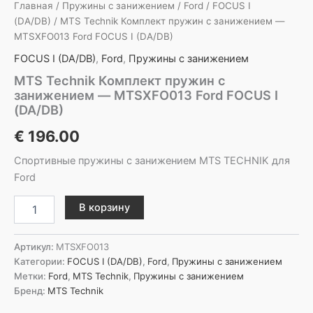
Главная
/
Пружины с занижением
/
Ford
/
FOCUS I
(DA/DB)
/ MTS Technik Комплект пружин с занижением —
MTSXFO013 Ford FOCUS I (DA/DB)
FOCUS I (DA/DB)
,
Ford
,
Пружины с занижением
MTS Technik Комплект пружин с
занижением — MTSXFO013 Ford FOCUS I
(DA/DB)
€
196.00
Спортивные пружины с занижением MTS TECHNIK для
Ford
Количество
В корзину
товара
MTS
Technik
Артикул:
MTSXFO013
Комплект
Категории:
FOCUS I (DA/DB)
,
Ford
,
Пружины с занижением
пружин
Метки:
Ford
,
MTS Technik
,
Пружины с занижением
с
Бренд:
MTS Technik
занижением