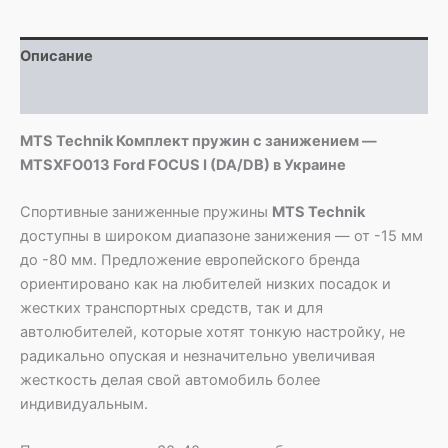
-
MTSXFO013
Ford
Описание
FOCUS
I
Детали
(DA/DB)
MTS Technik Комплект пружин с занижением —
MTSXFO013 Ford FOCUS I (DA/DB) в Украине
Спортивные заниженные пружины
MTS Technik
доступны в широком диапазоне занижения — от -15 мм
до -80 мм. Предложение европейского бренда
ориентировано как на любителей низких посадок и
жестких транспортных средств, так и для
автолюбителей, которые хотят тонкую настройку, не
радикально опуская и незначительно увеличивая
жесткость делая свой автомобиль более
индивидуальным.