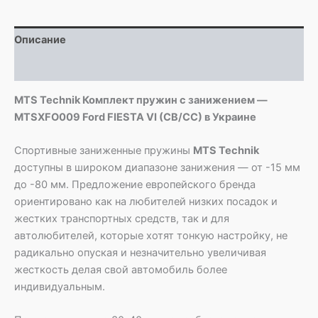
-
MTSXFO009
Ford
Описание
FIESTA
VI
Детали
(CB/CC)
MTS Technik Комплект пружин с занижением —
MTSXFO009 Ford FIESTA VI (CB/CC) в Украине
Спортивные заниженные пружины
MTS Technik
доступны в широком диапазоне занижения — от -15 мм
до -80 мм. Предложение европейского бренда
ориентировано как на любителей низких посадок и
жестких транспортных средств, так и для
автолюбителей, которые хотят тонкую настройку, не
радикально опуская и незначительно увеличивая
жесткость делая свой автомобиль более
индивидуальным.