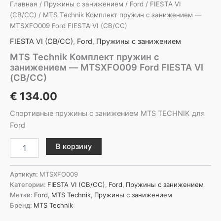
Главная
/
Пружины с занижением
/
Ford
/
FIESTA VI
(CB/CC)
/ MTS Technik Комплект пружин с занижением —
MTSXFO009 Ford FIESTA VI (CB/CC)
FIESTA VI (CB/CC)
,
Ford
,
Пружины с занижением
MTS Technik Комплект пружин с
занижением — MTSXFO009 Ford FIESTA VI
(CB/CC)
€
134.00
Спортивные пружины с занижением MTS TECHNIK для
Ford
Количество
В корзину
товара
MTS
Technik
Артикул:
MTSXFO009
Комплект
Категории:
FIESTA VI (CB/CC)
,
Ford
,
Пружины с занижением
пружин
Метки:
Ford
,
MTS Technik
,
Пружины с занижением
с
Бренд:
MTS Technik
занижением