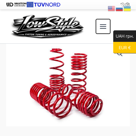
Перейти
к
содержимому
UAH грн.
EUR €