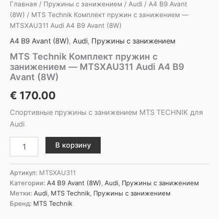
Главная
/
Пружины с занижением
/
Audi
/
A4 B9 Avant
(8W)
/ MTS Technik Комплект пружин с занижением —
MTSXAU311 Audi A4 B9 Avant (8W)
A4 B9 Avant (8W)
,
Audi
,
Пружины с занижением
MTS Technik Комплект пружин с
занижением — MTSXAU311 Audi A4 B9
Avant (8W)
€
170.00
Спортивные пружины с занижением MTS TECHNIK для
Audi
Количество
В корзину
товара
MTS
Technik
Артикул:
MTSXAU311
Комплект
Категории:
A4 B9 Avant (8W)
,
Audi
,
Пружины с занижением
пружин
Метки:
Audi
,
MTS Technik
,
Пружины с занижением
с
Бренд:
MTS Technik
занижением