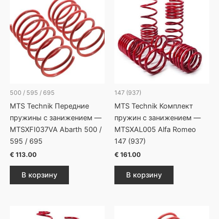
500 / 595 / 695
147 (937)
MTS Technik Передние
MTS Technik Комплект
пружины с занижением —
пружин с занижением —
MTSXFI037VA Abarth 500 /
MTSXAL005 Alfa Romeo
595 / 695
147 (937)
€
113.00
€
161.00
В корзину
В корзину