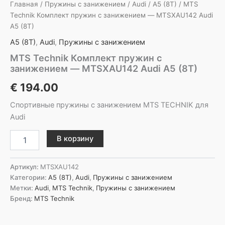
Главная
/
Пружины с занижением
/
Audi
/
A5 (8T)
/ MTS
Technik Комплект пружин с занижением — MTSXAU142 Audi
A5 (8T)
A5 (8T)
,
Audi
,
Пружины с занижением
MTS Technik Комплект пружин с
занижением — MTSXAU142 Audi A5 (8T)
€
194.00
Спортивные пружины с занижением MTS TECHNIK для
Audi
Количество
В корзину
товара
MTS
Technik
Артикул:
MTSXAU142
Комплект
Категории:
A5 (8T)
,
Audi
,
Пружины с занижением
пружин
Метки:
Audi
,
MTS Technik
,
Пружины с занижением
с
Бренд:
MTS Technik
занижением
-
MTSXAU142