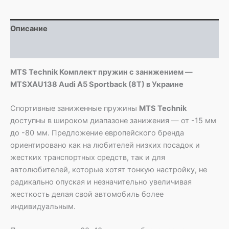
-
MTSXAU138
Audi
Описание
A5
Sportback
Детали
(8T)
MTS Technik Комплект пружин с занижением —
MTSXAU138 Audi A5 Sportback (8T) в Украине
Спортивные заниженные пружины
MTS Technik
доступны в широком диапазоне занижения — от -15 мм
до -80 мм. Предложение европейского бренда
ориентировано как на любителей низких посадок и
жестких транспортных средств, так и для
автолюбителей, которые хотят тонкую настройку, не
радикально опуская и незначительно увеличивая
жесткость делая свой автомобиль более
индивидуальным.