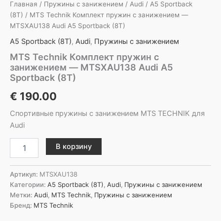
Главная
/
Пружины с занижением
/
Audi
/
A5 Sportback
(8T)
/ MTS Technik Комплект пружин с занижением —
MTSXAU138 Audi A5 Sportback (8T)
A5 Sportback (8T)
,
Audi
,
Пружины с занижением
MTS Technik Комплект пружин с
занижением — MTSXAU138 Audi A5
Sportback (8T)
€
190.00
Спортивные пружины с занижением MTS TECHNIK для
Audi
Количество
В корзину
товара
MTS
Technik
Артикул:
MTSXAU138
Комплект
Категории:
A5 Sportback (8T)
,
Audi
,
Пружины с занижением
пружин
Метки:
Audi
,
MTS Technik
,
Пружины с занижением
с
Бренд:
MTS Technik
занижением