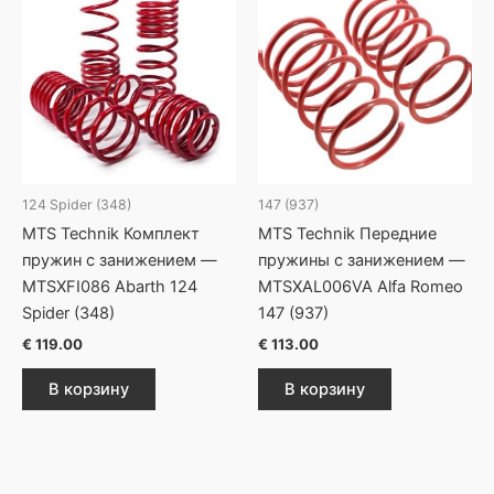
124 Spider (348)
147 (937)
MTS Technik Комплект
MTS Technik Передние
пружин с занижением —
пружины с занижением —
MTSXFI086 Abarth 124
MTSXAL006VA Alfa Romeo
Spider (348)
147 (937)
€
119.00
€
113.00
В корзину
В корзину