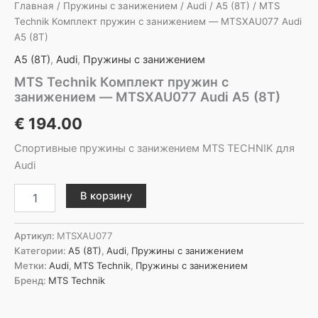
Главная
/
Пружины с занижением
/
Audi
/
A5 (8T)
/ MTS
Technik Комплект пружин с занижением — MTSXAU077 Audi
A5 (8T)
A5 (8T)
,
Audi
,
Пружины с занижением
MTS Technik Комплект пружин с
занижением — MTSXAU077 Audi A5 (8T)
€
194.00
Спортивные пружины с занижением MTS TECHNIK для
Audi
Количество
В корзину
товара
MTS
Technik
Артикул:
MTSXAU077
Комплект
Категории:
A5 (8T)
,
Audi
,
Пружины с занижением
пружин
Метки:
Audi
,
MTS Technik
,
Пружины с занижением
с
Бренд:
MTS Technik
занижением
-
MTSXAU077