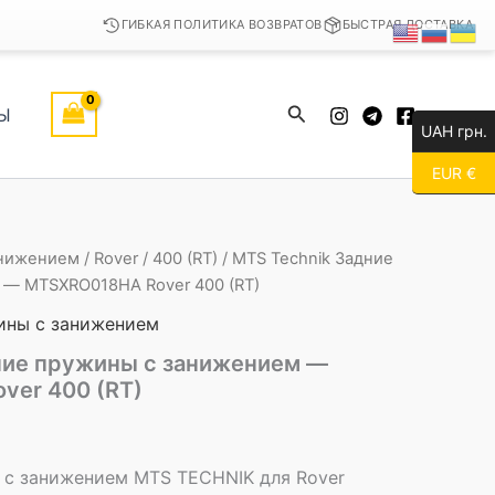
ГИБКАЯ ПОЛИТИКА ВОЗВРАТОВ
БЫСТРАЯ ДОСТАВКА
Поиск
Ы
UAH грн.
EUR €
анижением
/
Rover
/
400 (RT)
/ MTS Technik Задние
 — MTSXRO018HA Rover 400 (RT)
ны с занижением
ние пружины с занижением —
er 400 (RT)
с занижением MTS TECHNIK для Rover