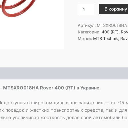
Количество
В корзину
товара
MTS
Technik
Артикул:
MTSXRO018HA
Задние
Категории:
400 (RT)
,
Rov
пружины
Метки:
MTS Technik
,
Rov
с
занижением
-
MTSXRO018HA
Rover
400
(RT)
— MTSXRO018HA Rover 400 (RT) в Украине
k
доступны в широком диапазоне занижения — от -15 
их посадок и жестких транспортных средств, так и для
тельно увеличивая жесткость делая свой автомобиль б