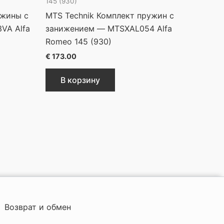
145 (930)
ужины с
MTS Technik Комплект пружин с
VA Alfa
занижением — MTSXAL054 Alfa
Romeo 145 (930)
€
173.00
В корзину
Возврат и обмен