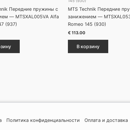
145 (930)
hnik Передние пружины с
MTS Technik Передние пр
ием — MTSXAL005VA Alfa
занижением — MTSXAL053
7 (937)
Romeo 145 (930)
€
113.00
рзину
В корзину
а
Политика конфиденциальности
Оплата и доставка