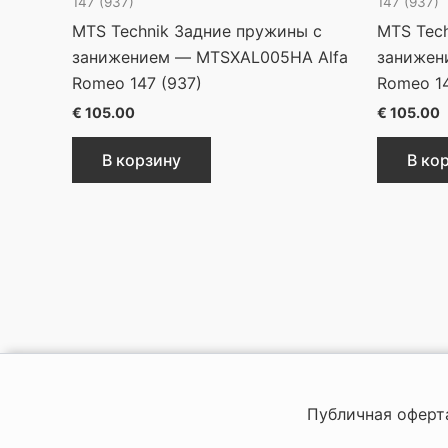
147 (937)
147 (937)
MTS Technik Задние пружины с
MTS Tec
занижением — MTSXAL005HA Alfa
занижен
Romeo 147 (937)
Romeo 14
€
105.00
€
105.00
В корзину
В ко
Публичная оферт