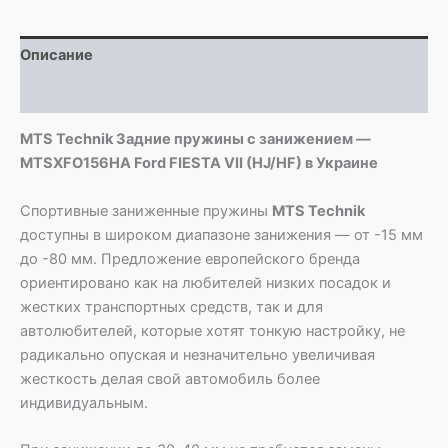
MTSXFO156HA
Ford
Описание
FIESTA
VII
Детали
(HJ/HF)
MTS Technik Задние пружины с занижением —
MTSXFO156HA Ford FIESTA VII (HJ/HF) в Украине
Спортивные заниженные пружины
MTS Technik
доступны в широком диапазоне занижения — от -15 мм
до -80 мм. Предложение европейского бренда
ориентировано как на любителей низких посадок и
жестких транспортных средств, так и для
автолюбителей, которые хотят тонкую настройку, не
радикально опуская и незначительно увеличивая
жесткость делая свой автомобиль более
индивидуальным.