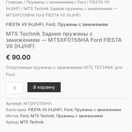
Главная
/
Пружины с занижением
/
Ford
/
FIESTA VII
(HJ/HF)
/ MTS Technik Задние пружины с занижением —
MTSXFO156HA Ford FIESTA VII (HJ/HF)
FIESTA VII (HJ/HF)
,
Ford
,
Пружины с занижением
MTS Technik Задние пружины с
занижением — MTSXFO156HA Ford FIESTA
VII (HJ/HF)
€
90.00
Спортивные пружины с занижением MTS TECHNIK для
Ford
Количество
В корзину
товара
MTS
Technik
Артикул:
MTSXFO156HA
Задние
Категории:
FIESTA VII (HJ/HF)
,
Ford
,
Пружины с занижением
пружины
Метки:
Ford
,
MTS Technik
,
Пружины с занижением
с
Бренд:
MTS Technik
занижением
-