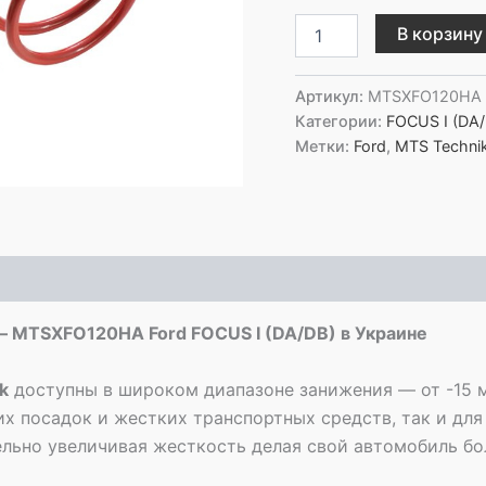
Количество
В корзину
товара
MTS
Technik
Артикул:
MTSXFO120HA
Задние
Категории:
FOCUS I (DA/
пружины
Метки:
Ford
,
MTS Techni
с
занижением
-
MTSXFO120HA
Ford
FOCUS
I
(DA/DB)
 MTSXFO120HA Ford FOCUS I (DA/DB) в Украине
k
доступны в широком диапазоне занижения — от -15 
их посадок и жестких транспортных средств, так и для
тельно увеличивая жесткость делая свой автомобиль б