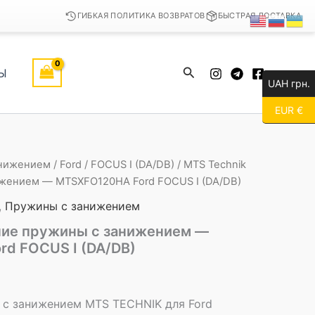
ГИБКАЯ ПОЛИТИКА ВОЗВРАТОВ
БЫСТРАЯ ДОСТАВКА
Поиск
Ы
UAH грн.
EUR €
анижением
/
Ford
/
FOCUS I (DA/DB)
/ MTS Technik
жением — MTSXFO120HA Ford FOCUS I (DA/DB)
,
Пружины с занижением
ние пружины с занижением —
d FOCUS I (DA/DB)
с занижением MTS TECHNIK для Ford