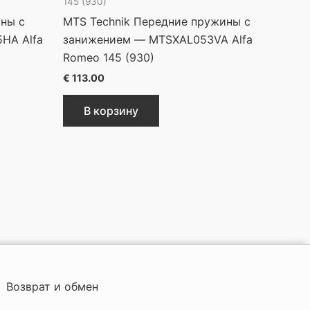
145 (930)
ины с
MTS Technik Передние пружины с
HA Alfa
занижением — MTSXAL053VA Alfa
Romeo 145 (930)
€
113.00
В корзину
Возврат и обмен