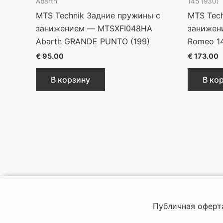
Abarth
145 (930)
MTS Technik Задние пружины с
MTS Tech
занижением — MTSXFI048HA
занижен
Abarth GRANDE PUNTO (199)
Romeo 14
€
95.00
€
173.00
В корзину
В ко
Публичная оферт