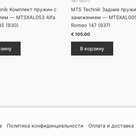
147 (937)
nik Комплект пружин с
MTS Technik Задние пруж
ием — MTSXAL053 Alfa
занижением — MTSXAL005
5 (930)
Romeo 147 (937)
€
105.00
рзину
В корзину
а
Политика конфиденциальности
Оплата и доставка