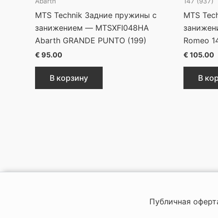
Abarth
147 (937)
MTS Technik Задние пружины с
MTS Tec
занижением — MTSXFI048HA
занижен
Abarth GRANDE PUNTO (199)
Romeo 14
€
95.00
€
105.00
В корзину
В ко
Публичная оферт