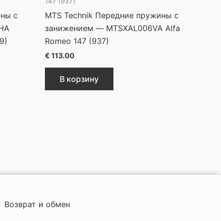
147 (937)
ины с
MTS Technik Передние пружины с
HA
занижением — MTSXAL006VA Alfa
9)
Romeo 147 (937)
€
113.00
В корзину
Возврат и обмен