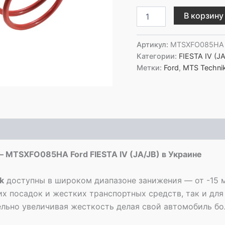
Количество
В корзину
товара
MTS
Technik
Артикул:
MTSXFO085HA
Задние
Категории:
FIESTA IV (JA
пружины
Метки:
Ford
,
MTS Techni
с
занижением
-
MTSXFO085HA
Ford
FIESTA
IV
(JA/JB)
 MTSXFO085HA Ford FIESTA IV (JA/JB) в Украине
k
доступны в широком диапазоне занижения — от -15 
их посадок и жестких транспортных средств, так и для
тельно увеличивая жесткость делая свой автомобиль б