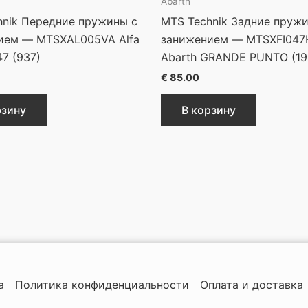
Abarth
hnik Передние пружины с
MTS Technik Задние пруж
ием — MTSXAL005VA Alfa
занижением — MTSXFI047
7 (937)
Abarth GRANDE PUNTO (19
€
85.00
рзину
В корзину
а
Политика конфиденциальности
Оплата и доставка