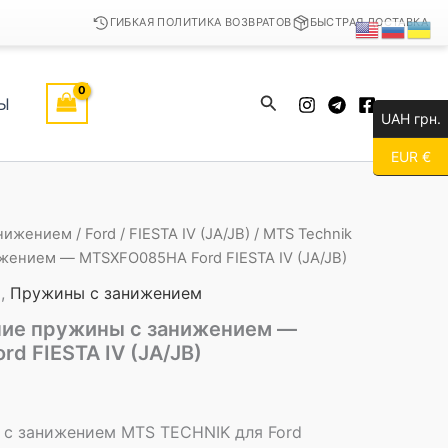
ГИБКАЯ ПОЛИТИКА ВОЗВРАТОВ
БЫСТРАЯ ДОСТАВКА
Поиск
Ы
UAH грн.
EUR €
анижением
/
Ford
/
FIESTA IV (JA/JB)
/ MTS Technik
жением — MTSXFO085HA Ford FIESTA IV (JA/JB)
d
,
Пружины с занижением
ние пружины с занижением —
d FIESTA IV (JA/JB)
с занижением MTS TECHNIK для Ford