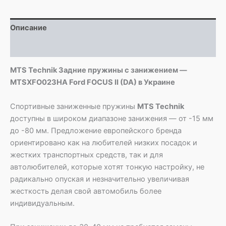
MTSXFO023HA
Ford
Описание
FOCUS
II
Детали
(DA)
MTS Technik Задние пружины с занижением —
MTSXFO023HA Ford FOCUS II (DA) в Украине
Спортивные заниженные пружины
MTS Technik
доступны в широком диапазоне занижения — от -15 мм
до -80 мм. Предложение европейского бренда
ориентировано как на любителей низких посадок и
жестких транспортных средств, так и для
автолюбителей, которые хотят тонкую настройку, не
радикально опуская и незначительно увеличивая
жесткость делая свой автомобиль более
индивидуальным.