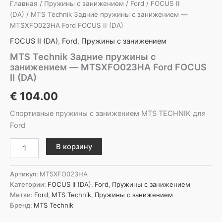
Главная
/
Пружины с занижением
/
Ford
/
FOCUS II
(DA)
/ MTS Technik Задние пружины с занижением —
MTSXFO023HA Ford FOCUS II (DA)
FOCUS II (DA)
,
Ford
,
Пружины с занижением
MTS Technik Задние пружины с
занижением — MTSXFO023HA Ford FOCUS
II (DA)
€
104.00
Спортивные пружины с занижением MTS TECHNIK для
Ford
Количество
В корзину
товара
MTS
Technik
Артикул:
MTSXFO023HA
Задние
Категории:
FOCUS II (DA)
,
Ford
,
Пружины с занижением
пружины
Метки:
Ford
,
MTS Technik
,
Пружины с занижением
с
Бренд:
MTS Technik
занижением
-