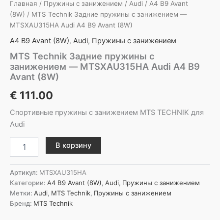
Главная
/
Пружины с занижением
/
Audi
/
A4 B9 Avant
(8W)
/ MTS Technik Задние пружины с занижением —
MTSXAU315HA Audi A4 B9 Avant (8W)
A4 B9 Avant (8W)
,
Audi
,
Пружины с занижением
MTS Technik Задние пружины с
занижением — MTSXAU315HA Audi A4 B9
Avant (8W)
€
111.00
Спортивные пружины с занижением MTS TECHNIK для
Audi
Количество
В корзину
товара
MTS
Technik
Артикул:
MTSXAU315HA
Задние
Категории:
A4 B9 Avant (8W)
,
Audi
,
Пружины с занижением
пружины
Метки:
Audi
,
MTS Technik
,
Пружины с занижением
с
Бренд:
MTS Technik
занижением
-