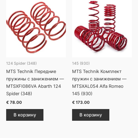
124 Spider (348)
145 (930)
MTS Technik Передние
MTS Technik Комплект
пружины с занижением —
пружин с занижением —
MTSXFI086VA Abarth 124
MTSXAL054 Alfa Romeo
Spider (348)
145 (930)
€
78.00
€
173.00
В корзину
В корзину