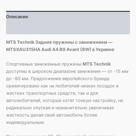
MTSXAU315HA
Audi
Описание
A4
B9
Детали
Avant
(8W)
MTS Technik Задние пружины с занижением —
MTSXAU315HA Audi A4 B9 Avant (8W) в Украине
Спортивные заниженные пружины
MTS Technik
доступны в широком диапазоне занижения — от -15 мм
до -80 мм. Предложение европейского бренда
ориентировано как на любителей низких посадок и
жестких транспортных средств, так и для
автолюбителей, которые хотят тонкую настройку, не
радикально опуская и незначительно увеличивая
жесткость делая свой автомобиль более
индивидуальным.