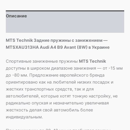
MTSXAU313HA
Audi
Описание
A4
B9
Детали
Avant
(8W)
MTS Technik Задние пружины с занижением —
MTSXAU313HA Audi A4 B9 Avant (8W) в Украине
Спортивные заниженные пружины
MTS Technik
доступны в широком диапазоне занижения — от -15 мм
до -80 мм. Предложение европейского бренда
ориентировано как на любителей низких посадок и
жестких транспортных средств, так и для
автолюбителей, которые хотят тонкую настройку, не
радикально опуская и незначительно увеличивая
жесткость делая свой автомобиль более
индивидуальным.