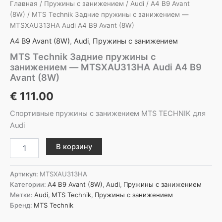
Главная
/
Пружины с занижением
/
Audi
/
A4 B9 Avant
(8W)
/ MTS Technik Задние пружины с занижением —
MTSXAU313HA Audi A4 B9 Avant (8W)
A4 B9 Avant (8W)
,
Audi
,
Пружины с занижением
MTS Technik Задние пружины с
занижением — MTSXAU313HA Audi A4 B9
Avant (8W)
€
111.00
Спортивные пружины с занижением MTS TECHNIK для
Audi
Количество
В корзину
товара
MTS
Technik
Артикул:
MTSXAU313HA
Задние
Категории:
A4 B9 Avant (8W)
,
Audi
,
Пружины с занижением
пружины
Метки:
Audi
,
MTS Technik
,
Пружины с занижением
с
Бренд:
MTS Technik
занижением
-