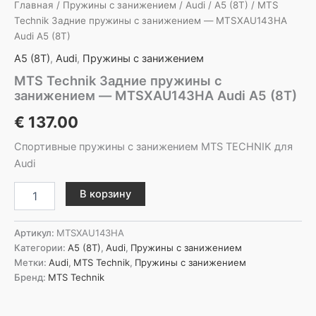
Главная
/
Пружины с занижением
/
Audi
/
A5 (8T)
/ MTS
Technik Задние пружины с занижением — MTSXAU143HA
Audi A5 (8T)
A5 (8T)
,
Audi
,
Пружины с занижением
MTS Technik Задние пружины с
занижением — MTSXAU143HA Audi A5 (8T)
€
137.00
Спортивные пружины с занижением MTS TECHNIK для
Audi
Количество
В корзину
товара
MTS
Technik
Артикул:
MTSXAU143HA
Задние
Категории:
A5 (8T)
,
Audi
,
Пружины с занижением
пружины
Метки:
Audi
,
MTS Technik
,
Пружины с занижением
с
Бренд:
MTS Technik
занижением
-
MTSXAU143HA