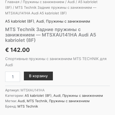
Главная
/
Пружины с занижением
/
Audi
/
A5 kabriolet
(8F)
/ MTS Technik Задние пружины с занижением —
MTSXAU141HA Audi A5 kabriolet (8F)
A5 kabriolet (8F)
,
Audi
,
Пружины с занижением
MTS Technik Задние пружины с
занижением — MTSXAU141HA Audi A5
kabriolet (8F)
€
142.00
Спортивные пружины с занижением MTS TECHNIK для
Audi
Количество
В корзину
товара
MTS
Technik
Артикул:
MTSXAU141HA
Задние
Категории:
A5 kabriolet (8F)
,
Audi
,
Пружины с занижением
пружины
Метки:
Audi
,
MTS Technik
,
Пружины с занижением
с
Бренд:
MTS Technik
занижением
-