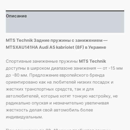
MTSXAU141HA
Audi
Описание
A5
kabriolet
Детали
(8F)
MTS Technik Задние пружины с занижением —
MTSXAU141HA Audi A5 kabriolet (8F) в Украине
Спортивные заниженные пружины
MTS Technik
доступны в широком диапазоне занижения — от -15 мм
до -80 мм. Предложение европейского бренда
ориентировано как на любителей низких посадок и
жестких транспортных средств, так и для
автолюбителей, которые хотят тонкую настройку, не
радикально опуская и незначительно увеличивая
жесткость делая свой автомобиль более
индивидуальным.