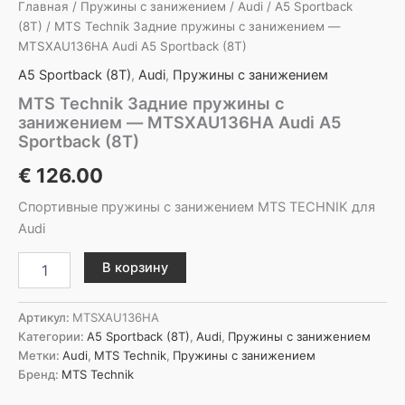
Главная
/
Пружины с занижением
/
Audi
/
A5 Sportback
(8T)
/ MTS Technik Задние пружины с занижением —
MTSXAU136HA Audi A5 Sportback (8T)
A5 Sportback (8T)
,
Audi
,
Пружины с занижением
MTS Technik Задние пружины с
занижением — MTSXAU136HA Audi A5
Sportback (8T)
€
126.00
Спортивные пружины с занижением MTS TECHNIK для
Audi
Количество
В корзину
товара
MTS
Technik
Артикул:
MTSXAU136HA
Задние
Категории:
A5 Sportback (8T)
,
Audi
,
Пружины с занижением
пружины
Метки:
Audi
,
MTS Technik
,
Пружины с занижением
с
Бренд:
MTS Technik
занижением
-