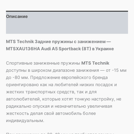
MTSXAU136HA
Audi
Описание
A5
Sportback
Детали
(8T)
MTS Technik Задние пружины с занижением —
MTSXAU136HA Audi A5 Sportback (8T) в Украине
Спортивные заниженные пружины
MTS Technik
доступны в широком диапазоне занижения — от -15 мм
до -80 мм. Предложение европейского бренда
ориентировано как на любителей низких посадок и
жестких транспортных средств, так и для
автолюбителей, которые хотят тонкую настройку, не
радикально опуская и незначительно увеличивая
жесткость делая свой автомобиль более
индивидуальным.