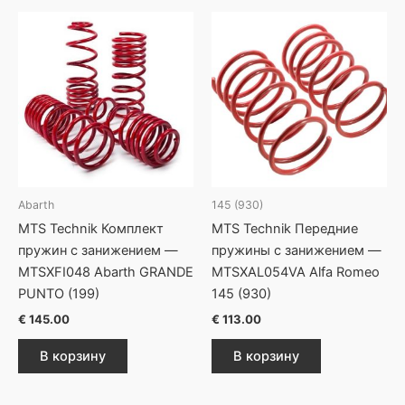
Abarth
145 (930)
MTS Technik Комплект
MTS Technik Передние
пружин с занижением —
пружины с занижением —
MTSXFI048 Abarth GRANDE
MTSXAL054VA Alfa Romeo
PUNTO (199)
145 (930)
€
145.00
€
113.00
В корзину
В корзину