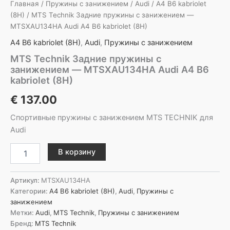
Главная
/
Пружины с занижением
/
Audi
/
A4 B6 kabriolet
(8H)
/ MTS Technik Задние пружины с занижением —
MTSXAU134HA Audi A4 B6 kabriolet (8H)
A4 B6 kabriolet (8H)
,
Audi
,
Пружины с занижением
MTS Technik Задние пружины с
занижением — MTSXAU134HA Audi A4 B6
kabriolet (8H)
€
137.00
Спортивные пружины с занижением MTS TECHNIK для
Audi
Количество
В корзину
товара
MTS
Technik
Артикул:
MTSXAU134HA
Задние
Категории:
A4 B6 kabriolet (8H)
,
Audi
,
Пружины с
пружины
занижением
с
Метки:
Audi
,
MTS Technik
,
Пружины с занижением
занижением
Бренд:
MTS Technik
-