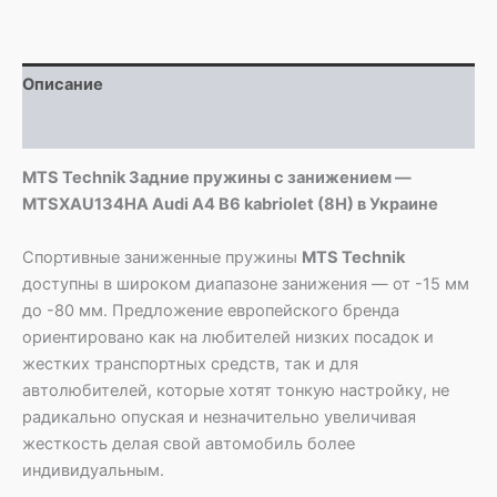
MTSXAU134HA
Audi
A4
Описание
B6
kabriolet
Детали
(8H)
MTS Technik Задние пружины с занижением —
MTSXAU134HA Audi A4 B6 kabriolet (8H) в Украине
Спортивные заниженные пружины
MTS Technik
доступны в широком диапазоне занижения — от -15 мм
до -80 мм. Предложение европейского бренда
ориентировано как на любителей низких посадок и
жестких транспортных средств, так и для
автолюбителей, которые хотят тонкую настройку, не
радикально опуская и незначительно увеличивая
жесткость делая свой автомобиль более
индивидуальным.