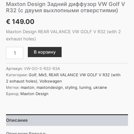
Maxton Design Задний диффузор VW Golf V
R32 (с двумя выхлопными отверстиями)
€
149.00
Maxton Design REAR VALANCE VW GOLF V R32 (with 2
exhaust holes)
Количество
В корзину
товара
Maxton
Design
Артикул:
VW-GO-5-R32-R3A
Задний
Категории:
Golf
,
Mk5
,
REAR VALANCE VW GOLF V R32 (with
диффузор
2 exhaust holes)
,
Volkswagen
VW
Метки:
maxton
,
maxtondesign
,
styling
,
tuning
,
ukraine
Golf
Бренд:
Maxton Design
V
R32
(с
двумя
Описание
выхлопными
отверстиями)
Описание бренда: