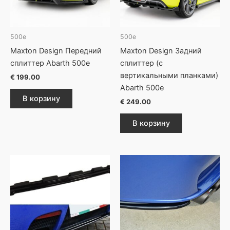
500e
500e
Maxton Design Передний
Maxton Design Задний
сплиттер Abarth 500e
сплиттер (с
вертикальными планками)
€
199.00
Abarth 500e
В корзину
€
249.00
В корзину