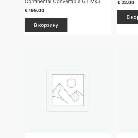
Continental Convertible GT Mk3
€
22.00
€
199.00
В ко
В корзину