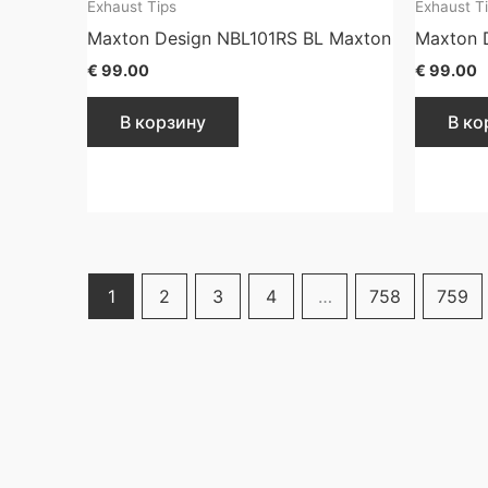
Exhaust Tips
Exhaust T
Maxton Design NBL101RS BL Maxton
Maxton 
€
99.00
€
99.00
В корзину
В ко
1
2
3
4
…
758
759