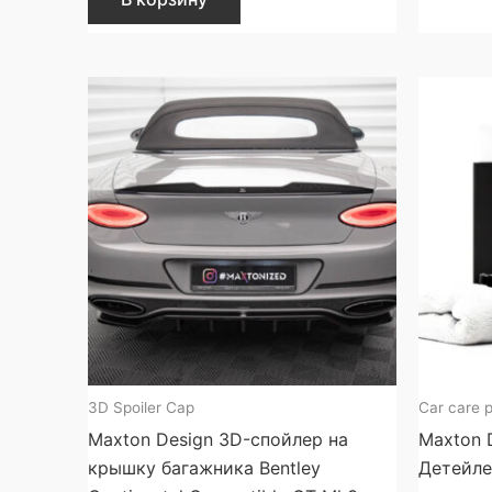
3D Spoiler Cap
Car care 
Maxton Design 3D-спойлер на
Maxton 
крышку багажника Bentley
Детейле