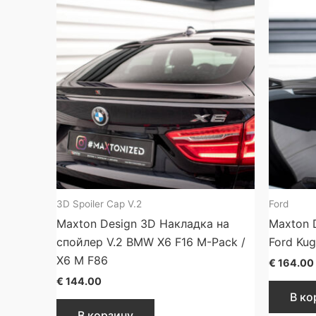
3D Spoiler Cap V.2
Ford
Maxton Design 3D Накладка на
Maxton 
спойлер V.2 BMW X6 F16 M-Pack /
Ford Ku
X6 M F86
€
164.00
€
144.00
В ко
В корзину