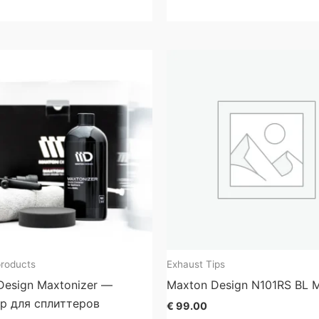
products
Exhaust Tips
Design Maxtonizer —
Maxton Design N101RS BL 
р для сплиттеров
€
99.00