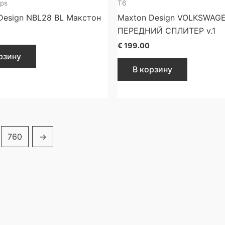
ips
T6
Design NBL28 BL Макстон
Maxton Design VOLKSWAG
ПЕРЕДНИЙ СПЛИТЕР v.1
€
199.00
рзину
В корзину
760
→