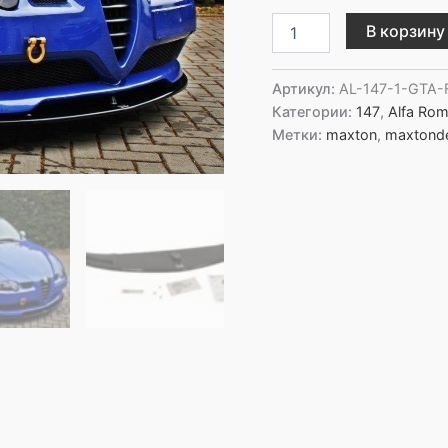
Количество
В корзину
товара
Maxton
Design
Артикул:
AL-147-1-GTA-
Передний
Категории:
147
,
Alfa Ro
сплиттер
Метки:
maxton
,
maxtond
ALFA
ROMEO
147
GTA