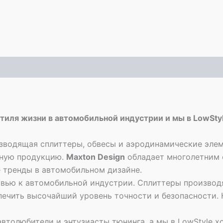
стиля жизни в автомобильной индустрии и мы в LowSt
зводящая сплиттеры, обвесы и аэродинамические элем
нную продукцию.
Maxton Design
обладает многолетним 
 тренды в автомобильном дизайне.
овью к автомобильной индустрии. Сплиттеры производ
печить высочайший уровень точности и безопасности.
 автолюбители и энтузиасты тюнинга, а мы в LowStyle х