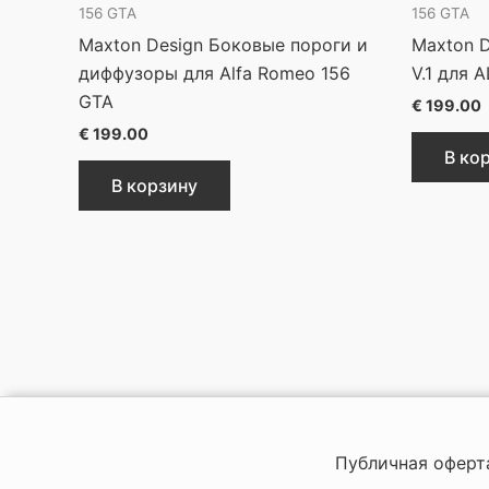
156 GTA
156 GTA
Maxton Design Боковые пороги и
Maxton 
диффузоры для Alfa Romeo 156
V.1 для 
GTA
€
199.00
€
199.00
В ко
В корзину
Публичная оферт