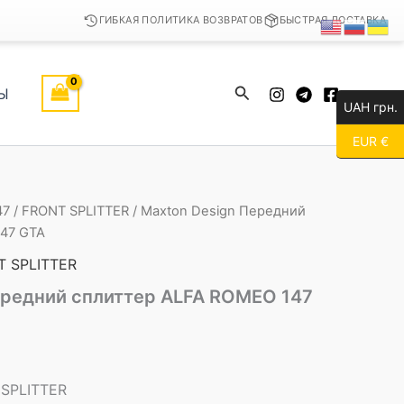
ГИБКАЯ ПОЛИТИКА ВОЗВРАТОВ
БЫСТРАЯ ДОСТАВКА
Поиск
Ы
UAH грн.
EUR €
47
/
FRONT SPLITTER
/ Maxton Design Передний
47 GTA
T SPLITTER
ередний сплиттер ALFA ROMEO 147
 SPLITTER