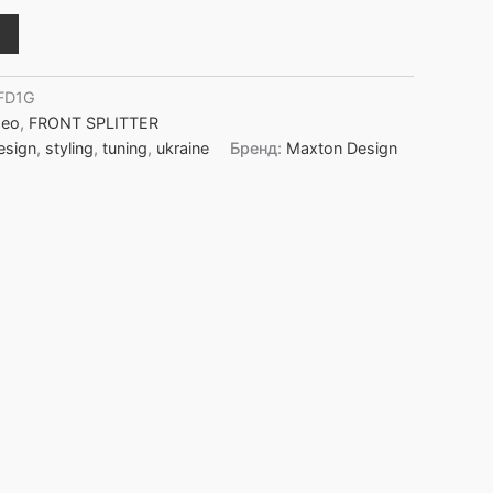
FD1G
meo
,
FRONT SPLITTER
esign
,
styling
,
tuning
,
ukraine
Бренд:
Maxton Design