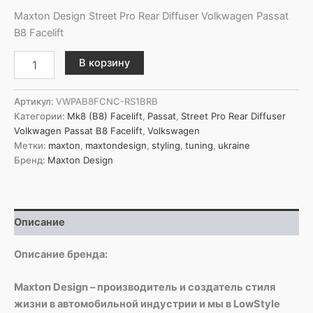
Maxton Design Street Pro Rear Diffuser Volkwagen Passat
B8 Facelift
Количество
В корзину
товара
Maxton
Design
Артикул:
VWPAB8FCNC-RS1BRB
Задний
Категории:
Mk8 (B8) Facelift
,
Passat
,
Street Pro Rear Diffuser
диффузор
Volkwagen Passat B8 Facelift
,
Volkswagen
Street
Метки:
maxton
,
maxtondesign
,
styling
,
tuning
,
ukraine
Pro
Бренд:
Maxton Design
для
Volkswagen
Passat
B8
Описание
(рестайлинг)
Описание бренда:
Maxton Design – производитель и создатель стиля
жизни в автомобильной индустрии и мы в LowStyle