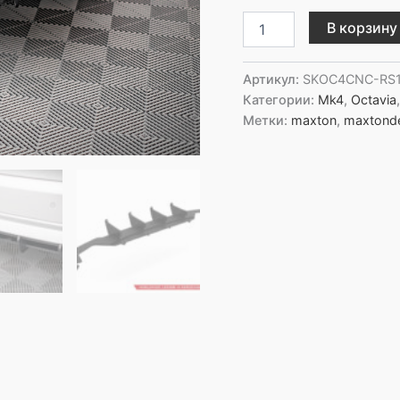
Количество
В корзину
товара
Maxton
Design
Артикул:
SKOC4CNC-RS
Задний
Категории:
Mk4
,
Octavia
диффузор
Метки:
maxton
,
maxtond
Street
Pro
для
Skoda
Octavia
Mk4