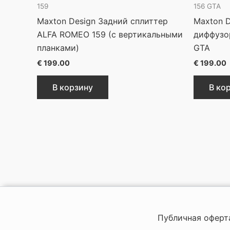
159
156 GTA
Maxton Design Задний сплиттер
Maxton D
ALFA ROMEO 159 (с вертикальными
диффузо
планками)
GTA
€
199.00
€
199.00
В корзину
В ко
Публичная оферт