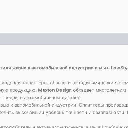
стиля жизни в автомобильной индустрии и мы в LowSt
зводящая сплиттеры, обвесы и аэродинамические элем
нную продукцию.
Maxton Design
обладает многолетним 
 тренды в автомобильном дизайне.
овью к автомобильной индустрии. Сплиттеры производ
печить высочайший уровень точности и безопасности.
 автолюбители и энтузиасты тюнинга, а мы в LowStyle х