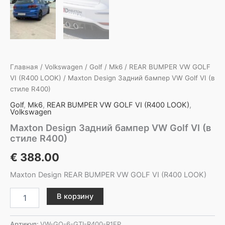
Главная
/
Volkswagen
/
Golf
/
Mk6
/
REAR BUMPER VW GOLF
VI (R400 LOOK)
/ Maxton Design Задний бампер VW Golf VI (в
стиле R400)
Golf
,
Mk6
,
REAR BUMPER VW GOLF VI (R400 LOOK)
,
Volkswagen
Maxton Design Задний бампер VW Golf VI (в
стиле R400)
€
388.00
Maxton Design REAR BUMPER VW GOLF VI (R400 LOOK)
Количество
В корзину
товара
Maxton
Design
Артикул:
VW-GO-6-GTI-R400-R1FP