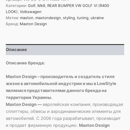
Задний
Категории:
Golf
,
Mk6
,
REAR BUMPER VW GOLF VI (R400
бампер
LOOK)
,
Volkswagen
VW
Метки:
maxton
,
maxtondesign
,
styling
,
tuning
,
ukraine
Golf
Бренд:
Maxton Design
VI
(в
стиле
R400)
Описание
Описание бренда:
Maxton Design – производитель и создатель стиля
жизни в автомобильной индустрии и мы в LowStyle
являемся представителями данного бренда на
территории Украины.
Maxton Design —
европейская компания, производящая
сплиттеры, обвесы и аэродинамические элементы для
автомобилей. С 2006 года разрабатывает, производит
и продает фирменную продукцию.
Maxton Design