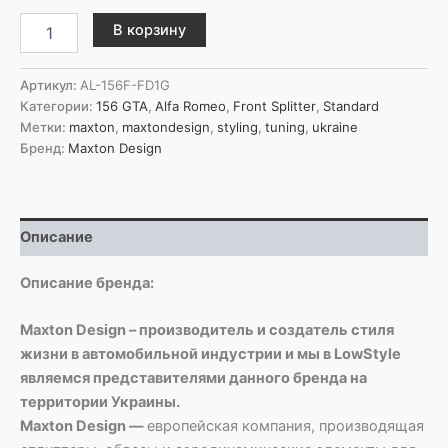
Количество
В корзину
товара
Maxton
Design
Артикул:
AL-156F-FD1G
Передний
Категории:
156 GTA
,
Alfa Romeo
,
Front Splitter
,
Standard
сплиттер
Метки:
maxton
,
maxtondesign
,
styling
,
tuning
,
ukraine
Alfa
Бренд:
Maxton Design
Romeo
156
после
рестайлинга
Описание
Описание бренда:
Maxton Design – производитель и создатель стиля
жизни в автомобильной индустрии и мы в LowStyle
являемся представителями данного бренда на
территории Украины.
Maxton Design —
европейская компания, производящая