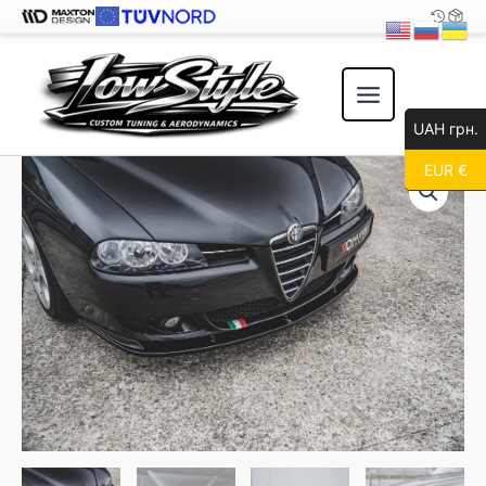
Перейти
к
содержимому
UAH грн.
EUR €