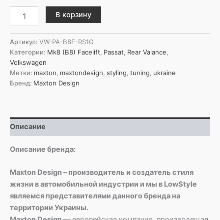
Количество
В корзину
товара
Maxton
Design
Артикул:
VW-PA-B8F-RS1G
Задний
Категории:
Mk8 (B8) Facelift
,
Passat
,
Rear Valance
,
бампер
Volkswagen
Volkswagen
Метки:
maxton
,
maxtondesign
,
styling
,
tuning
,
ukraine
Passat
Бренд:
Maxton Design
B8
Facelift
Описание
Описание бренда:
Maxton Design – производитель и создатель стиля
жизни в автомобильной индустрии и мы в LowStyle
являемся представителями данного бренда на
территории Украины.
Maxton Design —
европейская компания, производящая