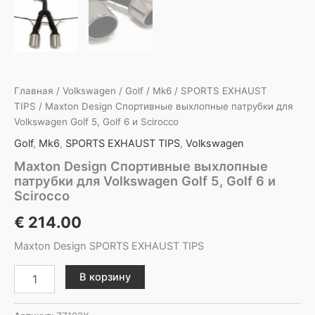
Главная
/
Volkswagen
/
Golf
/
Mk6
/
SPORTS EXHAUST
TIPS
/ Maxton Design Спортивные выхлопные патрубки для
Volkswagen Golf 5, Golf 6 и Scirocco
Golf
,
Mk6
,
SPORTS EXHAUST TIPS
,
Volkswagen
Maxton Design Спортивные выхлопные
патрубки для Volkswagen Golf 5, Golf 6 и
Scirocco
€
214.00
Maxton Design SPORTS EXHAUST TIPS
Количество
В корзину
товара
Maxton
Design