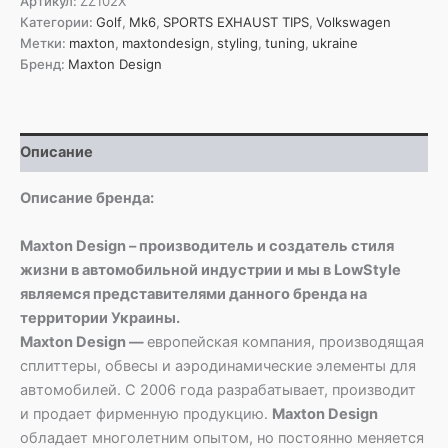
Артикул:
ZZ102X
Спортивные
Категории:
Golf
,
Mk6
,
SPORTS EXHAUST TIPS
,
Volkswagen
выхлопные
Метки:
maxton
,
maxtondesign
,
styling
,
tuning
,
ukraine
патрубки
Бренд:
Maxton Design
для
Volkswagen
Golf
5,
Описание
Golf
6
и
Описание бренда:
Scirocco
Maxton Design – производитель и создатель стиля
жизни в автомобильной индустрии и мы в LowStyle
являемся представителями данного бренда на
территории Украины.
Maxton Design —
европейская компания, производящая
сплиттеры, обвесы и аэродинамические элементы для
автомобилей. С 2006 года разрабатывает, производит
и продает фирменную продукцию.
Maxton Design
обладает многолетним опытом, но постоянно меняется