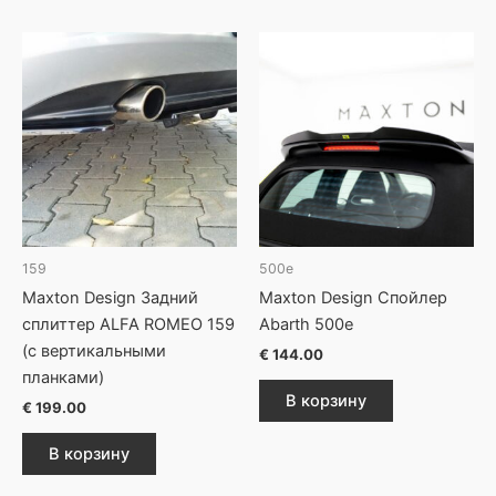
159
500e
Maxton Design Задний
Maxton Design Спойлер
сплиттер ALFA ROMEO 159
Abarth 500e
(с вертикальными
€
144.00
планками)
В корзину
€
199.00
В корзину