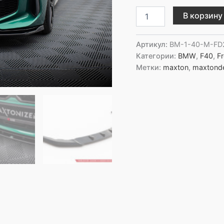
Количество
В корзину
товара
Maxton
Design
Артикул:
BM-1-40-M-FD
Передний
Категории:
BMW
,
F40
,
Fr
сплиттер
Метки:
maxton
,
maxtond
V.9
для
BMW
M135i
F40