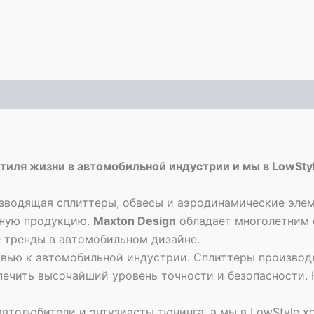
стиля жизни в автомобильной индустрии и мы в LowSt
зводящая сплиттеры, обвесы и аэродинамические элем
нную продукцию.
Maxton Design
обладает многолетним 
 тренды в автомобильном дизайне.
овью к автомобильной индустрии. Сплиттеры производ
печить высочайший уровень точности и безопасности.
 автолюбители и энтузиасты тюнинга, а мы в LowStyle х