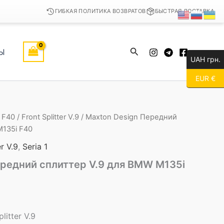
ГИБКАЯ ПОЛИТИКА ВОЗВРАТОВ
БЫСТРАЯ ДОСТАВКА
Поиск
Ы
UAH грн.
EUR €
/
F40
/
Front Splitter V.9
/ Maxton Design Передний
M135i F40
er V.9
,
Seria 1
ередний сплиттер V.9 для BMW M135i
litter V.9