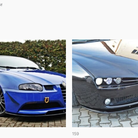
и
159