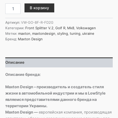
Количество
В корзину
товара
Maxton
Design
Артикул:
VW-GO-8F-R-FD2G
Передний
Категории:
Front Splitter V.2
,
Golf R
,
Mk8
,
Volkswagen
сплиттер
Метки:
maxton
,
maxtondesign
,
styling
,
tuning
,
ukraine
V.2
Бренд:
Maxton Design
для
Volkswagen
Golf
R
Описание
Variant
Mk8
Facelift
Описание бренда:
Maxton Design – производитель и создатель стиля
жизни в автомобильной индустрии и мы в LowStyle
являемся представителями данного бренда на
территории Украины.
Maxton Design —
европейская компания, производящая