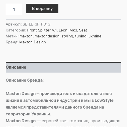
Количество
В корзину
товара
Maxton
Design
Артикул:
SE-LE-3F-FD1G
Передний
Категории:
Front Splitter V.1
,
Leon
,
Mk3
,
Seat
сплиттер
Метки:
maxton
,
maxtondesign
,
styling
,
tuning
,
ukraine
V.1
Бренд:
Maxton Design
для
Seat
Leon
Mk3
Описание
после
рестайлинга
Описание бренда:
Maxton Design – производитель и создатель стиля
жизни в автомобильной индустрии и мы в LowStyle
являемся представителями данного бренда на
территории Украины.
Maxton Design —
европейская компания, производящая