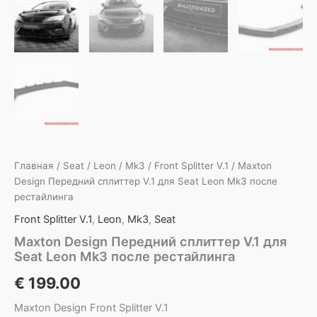
Главная
/
Seat
/
Leon
/
Mk3
/
Front Splitter V.1
/ Maxton
Design Передний сплиттер V.1 для Seat Leon Mk3 после
рестайлинга
Front Splitter V.1
,
Leon
,
Mk3
,
Seat
Maxton Design Передний сплиттер V.1 для
Seat Leon Mk3 после рестайлинга
€
199.00
Maxton Design Front Splitter V.1