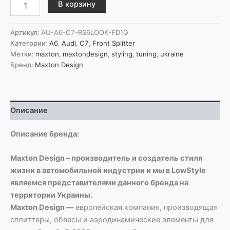
В корзину
товара
Maxton
Design
Артикул:
AU-A6-C7-RS6LOOK-FD1G
Передний
Категории:
A6
,
Audi
,
C7
,
Front Splitter
сплиттер
Метки:
maxton
,
maxtondesign
,
styling
,
tuning
,
ukraine
Audi
Бренд:
Maxton Design
A6
RS6
Look
C7
Описание
Описание бренда:
Maxton Design – производитель и создатель стиля
жизни в автомобильной индустрии и мы в LowStyle
являемся представителями данного бренда на
территории Украины.
Maxton Design —
европейская компания, производящая
сплиттеры, обвесы и аэродинамические элементы для