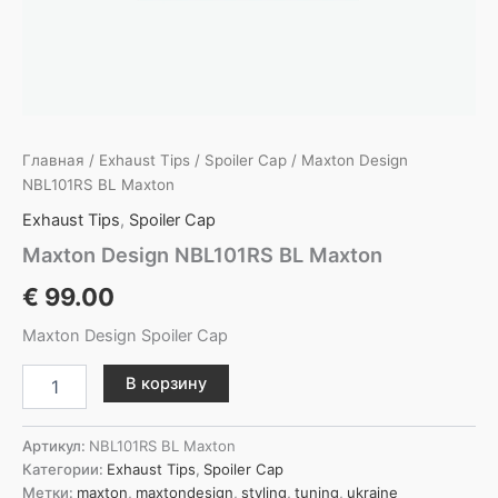
Главная
/
Exhaust Tips
/
Spoiler Cap
/ Maxton Design
NBL101RS BL Maxton
Exhaust Tips
,
Spoiler Cap
Maxton Design NBL101RS BL Maxton
€
99.00
Maxton Design Spoiler Cap
Количество
В корзину
товара
Maxton
Design
Артикул:
NBL101RS BL Maxton
NBL101RS
Категории:
Exhaust Tips
,
Spoiler Cap
BL
Метки:
maxton
,
maxtondesign
,
styling
,
tuning
,
ukraine