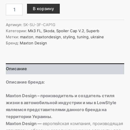
Количество
В корзину
товара
Maxton
Design
Артикул:
SK-SU-3F-CAP1G
Накладка
Категории:
Mk3 FL
,
Skoda
,
Spoiler Cap V.2
,
Superb
на
Метки:
maxton
,
maxtondesign
,
styling
,
tuning
,
ukraine
спойлер
Бренд:
Maxton Design
V.2
Skoda
Superb
Liftback
Описание
Mk3
/
Mk3
Описание бренда:
Facelift
Maxton Design – производитель и создатель стиля
жизни в автомобильной индустрии и мы в LowStyle
являемся представителями данного бренда на
территории Украины.
Maxton Design —
европейская компания, производящая