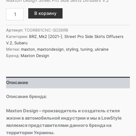
Maxton Design Street Pro Side Skirts Diffusers V.2
Количество
В корзину
товара
Maxton
Design
Артикул:
TOGR861CNC-SD2BRB
Боковые
Категории:
BRZ
,
Mk2 [2021-]
,
Street Pro Side Skirts Diffusers
диффузоры
V.2
,
Subaru
Street
Метки:
maxton
,
maxtondesign
,
styling
,
tuning
,
ukraine
Pro
Бренд:
Maxton Design
V.2
для
Subaru
BRZ
Описание
Mk2
Описание бренда:
Maxton Design – производитель и создатель стиля
жизни в автомобильной индустрии и мы в LowStyle
являемся представителями данного бренда на
территории Украины.