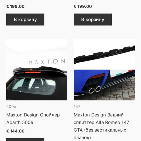
€
199.00
€
199.00
В корзину
В корзину
500e
147
Maxton Design Спойлер
Maxton Design Задний
Abarth 500e
сплиттер Alfa Romeo 147
GTA (без вертикальных
€
144.00
планок)