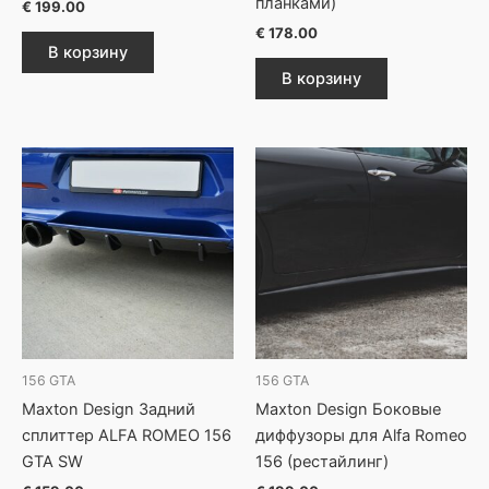
планками)
€
199.00
€
178.00
В корзину
В корзину
156 GTA
156 GTA
Maxton Design Задний
Maxton Design Боковые
сплиттер ALFA ROMEO 156
диффузоры для Alfa Romeo
GTA SW
156 (рестайлинг)