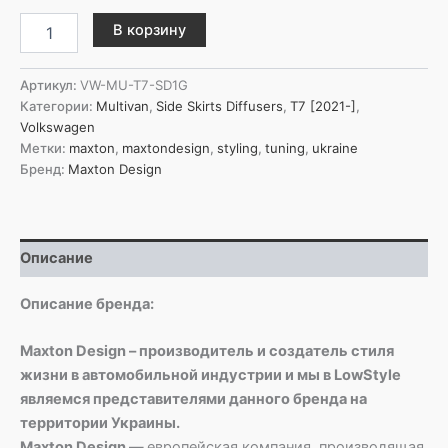
Количество
В корзину
товара
Maxton
Design
Артикул:
VW-MU-T7-SD1G
Боковые
Категории:
Multivan
,
Side Skirts Diffusers
,
T7 [2021-]
,
диффузоры
Volkswagen
для
Метки:
maxton
,
maxtondesign
,
styling
,
tuning
,
ukraine
Volkswagen
Бренд:
Maxton Design
Multivan
Long
T7
Описание
Описание бренда:
Maxton Design – производитель и создатель стиля
жизни в автомобильной индустрии и мы в LowStyle
являемся представителями данного бренда на
территории Украины.
Maxton Design —
европейская компания, производящая