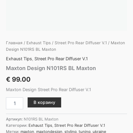
Главная
/
Exhaust Tips
/
Street Pro Rear Diffuser V.1
/ Maxton
Design N101RS BL Maxton
Exhaust Tips
,
Street Pro Rear Diffuser V.1
Maxton Design N101RS BL Maxton
€
99.00
Maxton Design Street Pro Rear Diffuser V.1
Количество
В корзину
товара
Maxton
Design
Артикул:
N101RS BL Maxton
N101RS
Категории:
Exhaust Tips
,
Street Pro Rear Diffuser V.1
BL
Метки:
maxton
,
maxtondesign
,
styling
,
tuning
,
ukraine