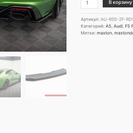
В корзину
товара
Maxton
Design
Артикул:
AU-RS5-2F-RD
Задний
Категорий:
A5
,
Audi
,
F5 
сплиттер
Метки:
maxton
,
maxtond
Audi
RS5
F5
Facelift