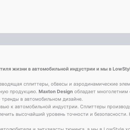
стиля жизни в автомобильной индустрии и мы в LowSt
зводящая сплиттеры, обвесы и аэродинамические элем
нную продукцию.
Maxton Design
обладает многолетним 
 тренды в автомобильном дизайне.
овью к автомобильной индустрии. Сплиттеры производ
печить высочайший уровень точности и безопасности.
 автолюбители и энтузиасты тюнинга, а мы в LowStyle х