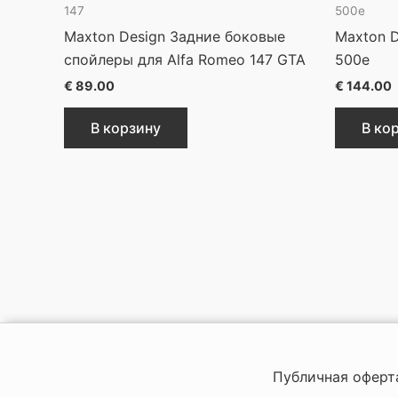
147
500e
Maxton Design Задние боковые
Maxton D
спойлеры для Alfa Romeo 147 GTA
500e
€
89.00
€
144.00
В корзину
В ко
Публичная оферт