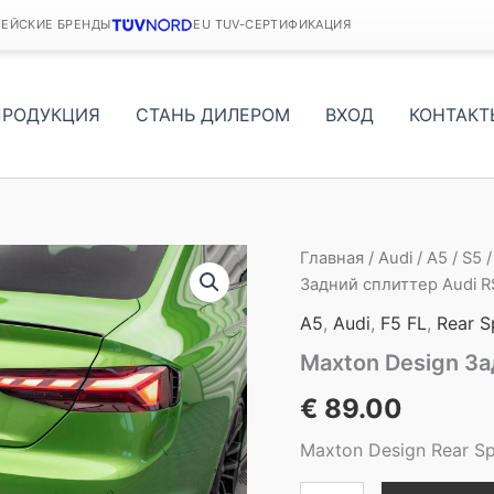
ПЕЙСКИЕ БРЕНДЫ
EU TUV-СЕРТИФИКАЦИЯ
ПРОДУКЦИЯ
СТАНЬ ДИЛЕРОМ
ВХОД
КОНТАКТ
Главная
/
Audi
/
A5
/
S5
Задний сплиттер Audi RS
A5
,
Audi
,
F5 FL
,
Rear Sp
Maxton Design За
€
89.00
Maxton Design Rear Spl
Количество