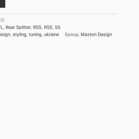
1G
FL
,
Rear Splitter
,
RS5
,
RS5
,
S5
esign
,
styling
,
tuning
,
ukraine
Бренд:
Maxton Design