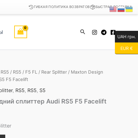
ГИБКАЯ ПОЛИТИКА ВОЗВРАТОВ
БЫСТРАЯ ДОСТАВКА
Поиск
Ы
UAH грн.
EUR €
/
RS5
/
RS5
/
F5 FL
/
Rear Splitter
/ Maxton Design
5 F5 Facelift
litter
,
RS5
,
RS5
,
S5
дний сплиттер Audi RS5 F5 Facelift
itter