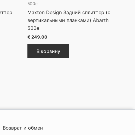
500e
иттер
Maxton Design Задний сплиттер (с
вертикальными планками) Abarth
500e
€
249.00
В корзину
Возврат и обмен